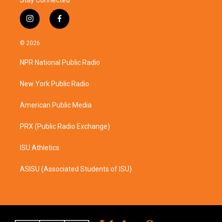
i
f
n
a
s
c
© 2026
t
e
a
b
NPR National Public Radio
g
o
r
o
a
k
New York Public Radio
m
American Public Media
PRX (Public Radio Exchange)
ISU Athletics
ASISU (Associated Students of ISU)