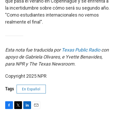
que pasa el verano en Copenhague y se enfrenta a
la incertidumbre sobre cómo será su segundo año.
"Como estudiantes internacionales no vemos
realmente el final".
Esta nota fue traducida por
Texas Public Radio
con
apoyo de Gabriela Olivares, e Yvette Benavides,
para NPR y The Texas Newsroom.
Copyright 2025 NPR
Tags
En Español
F
T
L
E
a
w
i
m