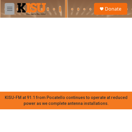
Skip to main content
S
Donate
e
M
a
e
r
n
c
u
h
u
e
r
y
KISU-FM at 91.1 from Pocatello continues to operate at reduced
power as we complete antenna installations.