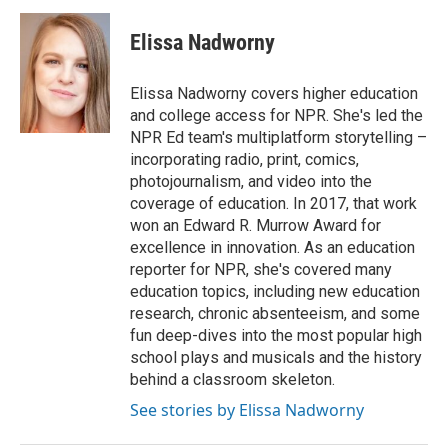
c
i
n
a
e
t
k
i
Elissa Nadworny
b
t
e
l
o
e
d
o
r
I
Elissa Nadworny covers higher education
k
n
and college access for NPR. She's led the
NPR Ed team's multiplatform storytelling –
incorporating radio, print, comics,
photojournalism, and video into the
coverage of education. In 2017, that work
won an Edward R. Murrow Award for
excellence in innovation. As an education
reporter for NPR, she's covered many
education topics, including new education
research, chronic absenteeism, and some
fun deep-dives into the most popular high
school plays and musicals and the history
behind a classroom skeleton.
See stories by Elissa Nadworny