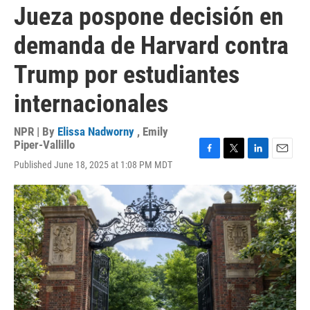
Jueza pospone decisión en
demanda de Harvard contra
Trump por estudiantes
internacionales
NPR | By
Elissa Nadworny
,
Emily
Piper-Vallillo
F
T
L
E
Published June 18, 2025 at 1:08 PM MDT
a
w
i
m
c
i
n
a
e
t
k
i
b
t
e
l
o
e
d
o
r
I
k
n