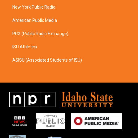
r
o
a
k
New York Public Radio
m
American Public Media
PRX (Public Radio Exchange)
ISU Athletics
ASISU (Associated Students of ISU)