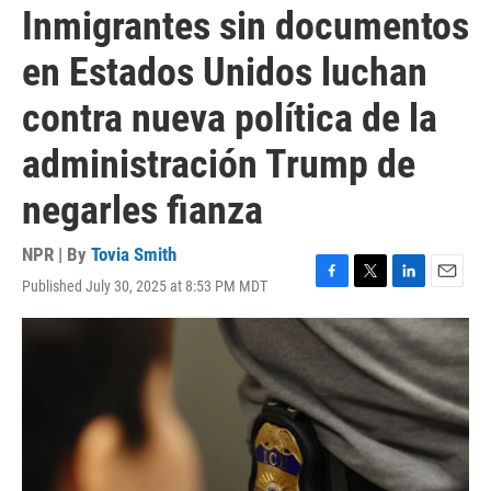
Inmigrantes sin documentos
en Estados Unidos luchan
contra nueva política de la
administración Trump de
negarles fianza
NPR | By
Tovia Smith
Published July 30, 2025 at 8:53 PM MDT
F
T
L
E
a
w
i
m
c
i
n
a
e
t
k
i
b
t
e
l
o
e
d
o
r
I
k
n