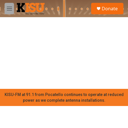
Skip to main content
S
Donate
e
M
a
e
r
n
c
u
h
u
e
r
y
KISU-FM at 91.1 from Pocatello continues to operate at reduced
power as we complete antenna installations.