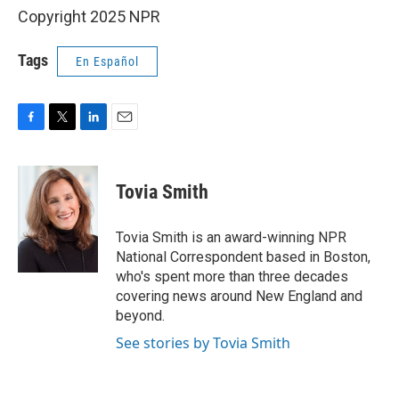
Copyright 2025 NPR
Tags
En Español
F
T
L
E
a
w
i
m
c
i
n
a
e
t
k
i
Tovia Smith
b
t
e
l
o
e
d
o
r
I
Tovia Smith is an award-winning NPR
k
n
National Correspondent based in Boston,
who's spent more than three decades
covering news around New England and
beyond.
See stories by Tovia Smith