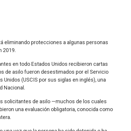
tá eliminando protecciones a algunas personas
n 2019.
ntes en todo Estados Unidos recibieron cartas
os de asilo fueron desestimados por el Servicio
 Unidos (USCIS por sus siglas en inglés), una
d Nacional.
os solicitantes de asilo —muchos de los cuales
bieron una evaluación obligatoria, conocida como
ntera.
silo una vez que la persona ha sido detenida o ha