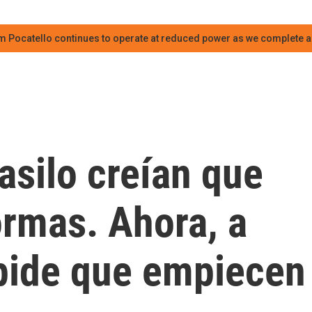
m Pocatello continues to operate at reduced power as we complete an
 asilo creían que
ormas. Ahora, a
 pide que empiecen