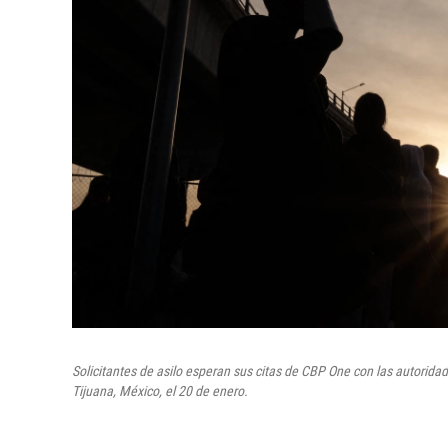
Solicitantes de asilo esperan sus citas de CBP One con las autorida
Tijuana, México, el 20 de enero.