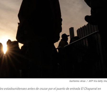
Guillermo Arias
/
AFP Via Getty Im
des estadounidenses antes de cruzar por el puerto de entrada El Chaparral en