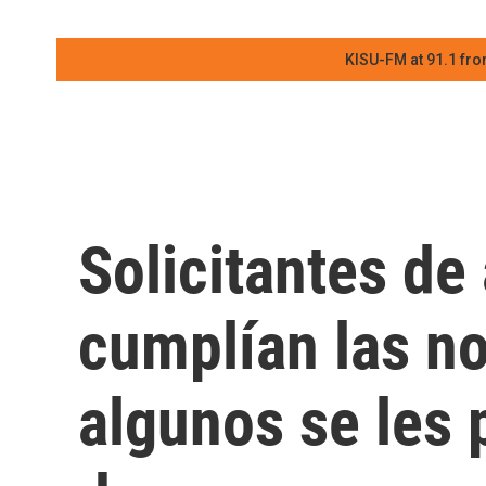
KISU-FM at 91.1 fro
Solicitantes de
cumplían las n
algunos se les