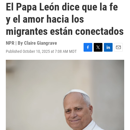
El Papa León dice que la fe
y el amor hacia los
migrantes están conectados
NPR | By
Claire Giangrave
Published October 10, 2025 at 7:08 AM MDT
F
T
L
E
a
w
i
m
c
i
n
a
e
t
k
i
b
t
e
l
o
e
d
o
r
I
k
n