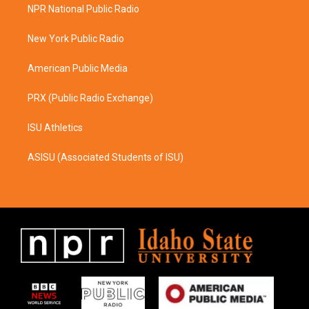
a
b
NPR National Public Radio
g
o
r
o
a
k
New York Public Radio
m
American Public Media
PRX (Public Radio Exchange)
ISU Athletics
ASISU (Associated Students of ISU)