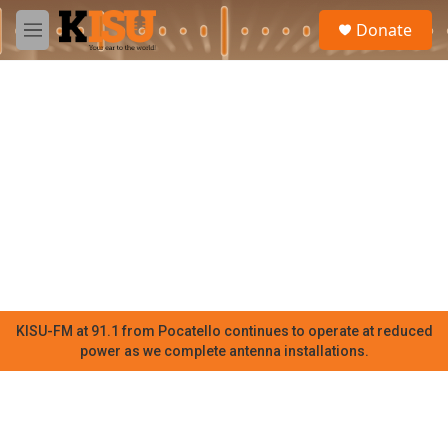
Skip to main content
S
Donate
e
M
a
e
r
n
c
u
h
u
e
r
y
KISU-FM at 91.1 from Pocatello continues to operate at reduced
power as we complete antenna installations.