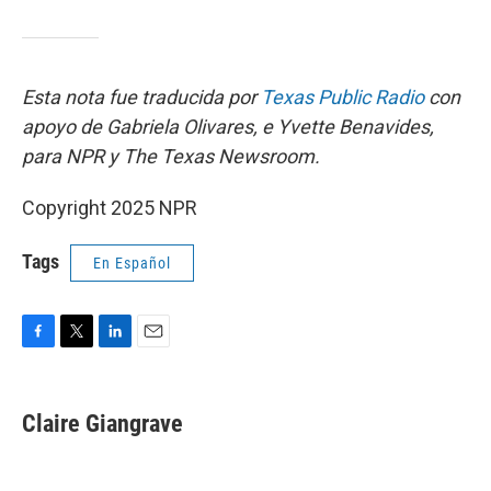
Esta nota fue traducida por
Texas Public Radio
con
apoyo de Gabriela Olivares, e Yvette Benavides,
para NPR y The Texas Newsroom.
Copyright 2025 NPR
Tags
En Español
F
T
L
E
a
w
i
m
c
i
n
a
e
t
k
i
Claire Giangrave
b
t
e
l
o
e
d
o
r
I